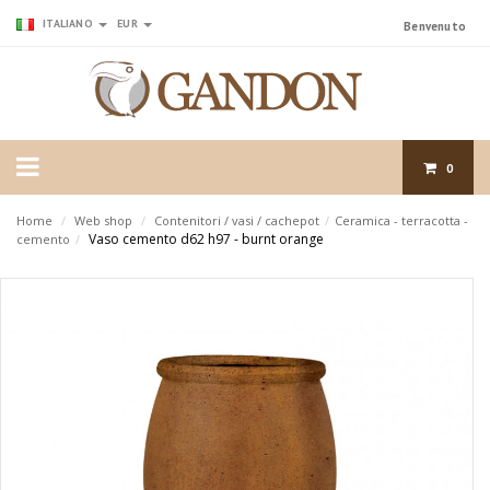
ITALIANO
EUR
Benvenuto
0
Home
/
Web shop
/
Contenitori / vasi / cachepot
/
Ceramica - terracotta -
Vaso cemento d62 h97 - burnt orange
cemento
/