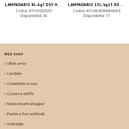
LAMPADARIO 8L-kg7 D55 H75-antique brass
LAMPADARIO 15L-kg15 80 H65 CM glass-gold
Codice: KYY3302D550
Codice: KY10424D800H650-E
Disponibilità:
30
Disponibilità:
17
WEB SHOP
Ultimi arrivi
Candele
Contenitori e vasi
Cuscini e stoffe
Nastri incarti shopper
Piante e fiori artificiali
Vedi tutte