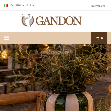
ITALIANO
EUR
Benvenuto
0