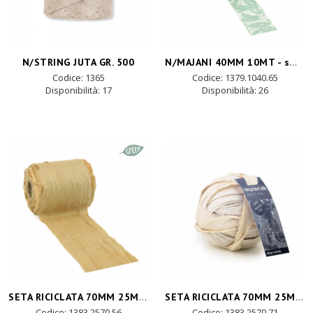
N/MAJANI 40MM 10MT - smeraldo
N/STRING JUTA GR. 500
Codice: 1365
Codice: 1379.1040.65
Disponibilità:
17
Disponibilità:
26
SETA RICICLATA 70MM 25MT - ocra
SETA RICICLATA 70MM 25MT - cipria
Codice: 1383.2570.56
Codice: 1383.2570.71