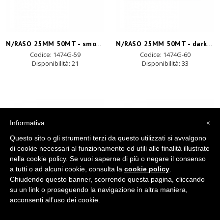
N/RASO 25MM 50MT - smokey blue
N/RASO 25MM 50MT - dark pink
Codice: 1474G-59
Codice: 1474G-60
Disponibilità:
21
Disponibilità:
33
Informativa
×
Questo sito o gli strumenti terzi da questo utilizzati si avvalgono
di cookie necessari al funzionamento ed utili alle finalità illustrate
nella cookie policy. Se vuoi saperne di più o negare il consenso
a tutti o ad alcuni cookie, consulta la
cookie policy
.
Chiudendo questo banner, scorrendo questa pagina, cliccando
su un link o proseguendo la navigazione in altra maniera,
acconsenti all’uso dei cookie.
N/RASO 25MM 50MT - dark grey
N/RASO 25MM 50MT - light blue
Codice: 1474G-67
Codice: 1474G-72