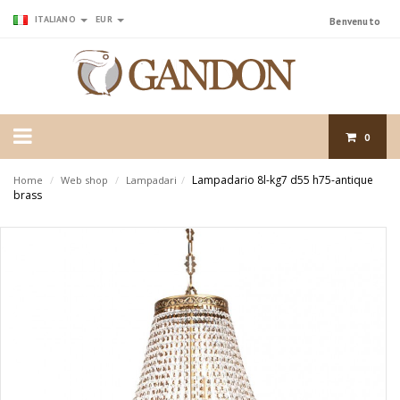
ITALIANO
EUR
Benvenuto
0
Lampadario 8l-kg7 d55 h75-antique
Home
/
Web shop
/
Lampadari
/
brass