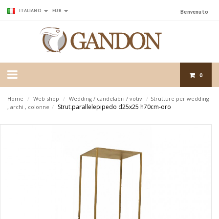
ITALIANO
EUR
Benvenuto
0
Home
/
Web shop
/
Wedding / candelabri / votivi
/
Strutture per wedding
Strut.parallelepipedo d25x25 h70cm-oro
, archi , colonne
/