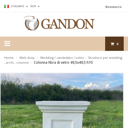
ITALIANO
EUR
Benvenuto
0
Home
/
Web shop
/
Wedding / candelabri / votivi
/
Strutture per wedding
Colonna fibra di vetro 49,5x49,5 h70
, archi , colonne
/