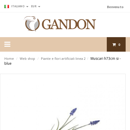
ITALIANO
EUR
Benvenuto
0
Muscari h73cm si -
Home
/
Web shop
/
Piante e fiori artificiali linea 2
/
blue