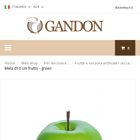
ITALIANO
EUR
Benvenuto
0
Home
/
Web shop
/
Per decorare....
/
Frutta e verdura artificiali / secca
/
Mela d10 cm frutto - green