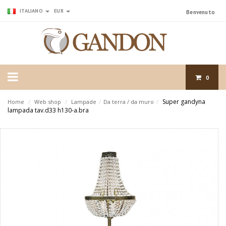
ITALIANO
EUR
Benvenuto
0
Super gandyna
Home
/
Web shop
/
Lampade
/
Da terra / da muro
/
lampada tav.d33 h130-a.bra