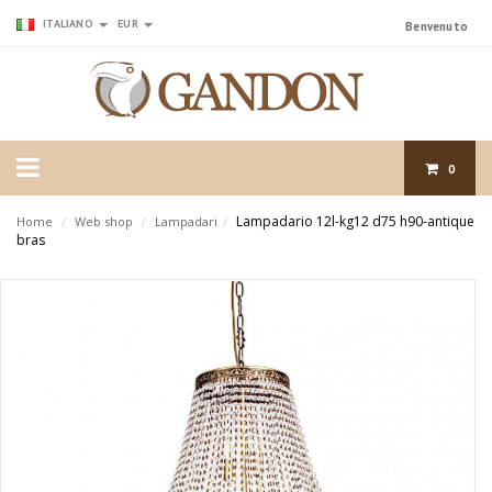
ITALIANO
EUR
Benvenuto
0
Lampadario 12l-kg12 d75 h90-antique
Home
/
Web shop
/
Lampadari
/
bras